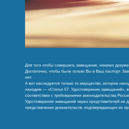
Для того чтобы совершить завещание, никаких докуме
Достаточно, чтобы были только Вы и Ваш паспорт. За
нет.
А вот наследуется только то имущество, которое нахо
находим — «Статья 57. Удостоверение завещаний», в
соответствии с требованиями законодательства Росс
Удостоверение завещаний через представителей не до
представления доказательств, подтверждающих их п