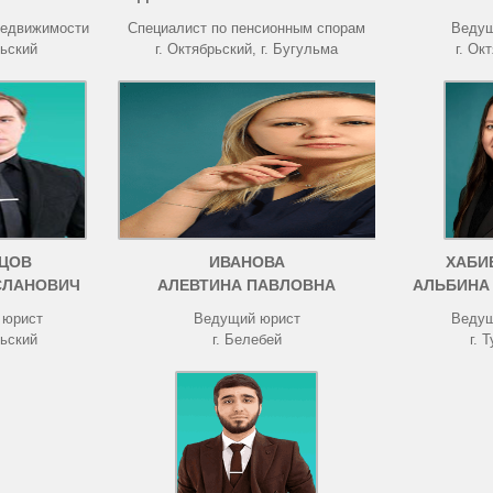
недвижимости
Специалист по пенсионным спорам
Ведущ
рьский
г. Октябрьский, г. Бугульма
г. Ок
ЦОВ
ИВАНОВА
ХАБИ
СЛАНОВИЧ
АЛЕВТИНА ПАВЛОВНА
АЛЬБИНА
 юрист
Ведущий юрист
Ведущ
рьский
г. Белебей
г. 