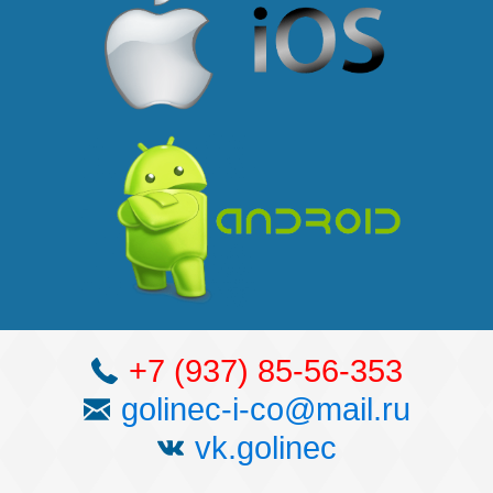
Наши победы
Видео о нас
+7 (937) 85-56-353
golinec-i-co@mail.ru
vk.golinec