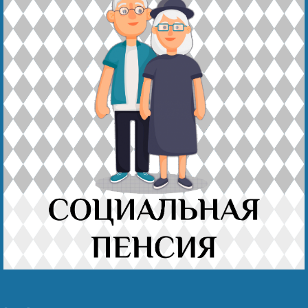
Беҙҙең еңеү
Видео тураһында беҙ