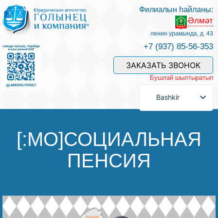
Филиалын һайланы:
Әлмәт
Беҙҙең белгестәр һәм хеҙмәттәр
ленин урамында, д. 43
+7 (937) 85-56-353
Хеҙмәт хаҡын түләү
ЗАКАЗАТЬ ЗВОНОК
Бушлай шылтыратып
Һорау биреү
Bashkir
Бәйләнеш
[:MO]СОЦИАЛЬНАЯ
ПЕНСИЯ
Баһалама
Файҙалы мәҡәләләр