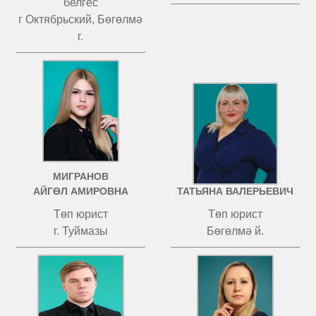
белгес
г Октябрьский, Бөгөлмә
г.
МИГРАНОВ
ЧИСТОВ
АЙГӨЛ АМИРОВНА
ТАТЬЯНА ВАЛЕРЬЕВИЧ
Төп юрист
Төп юрист
г. Туймазы
Бөгөлмә й.