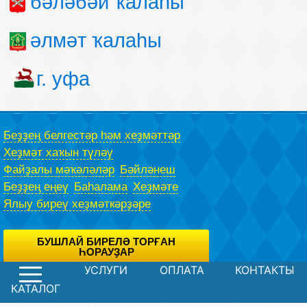
бәләбәй ҡалаһы
әлмәт ҡалаһы
г. уфа
Беҙҙең белгестәр һәм хеҙмәттәр
Хеҙмәт хаҡын түләү
Файҙалы мәҡәләләр
Бәйләнеш
Беҙҙең еңеү
Баһалама
Хеҙмәте
Ялыу биреү хеҙмәткәрҙәре
БУШЛАЙ БИРЕЛӘ ТОРҒАН
ҺОРАУҘАР
УСЛУГИ
ОПЛАТА
КОНТАКТЫ
Һеҙгә һорау бирергә мөмкин бөтөнләй бушлай юрист, махсус
формаһын файҙаланған.
Хосусил сәйәсәте