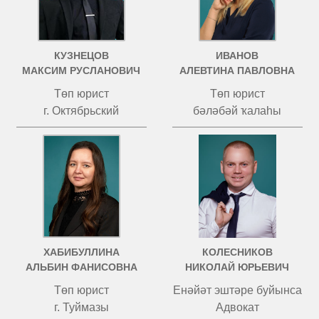
КУЗНЕЦОВ
ИВАНОВ
МАКСИМ РУСЛАНОВИЧ
АЛЕВТИНА ПАВЛОВНА
Төп юрист
Төп юрист
г. Октябрьский
бәләбәй ҡалаһы
ХАБИБУЛЛИНА
КОЛЕСНИКОВ
АЛЬБИН ФАНИСОВНА
НИКОЛАЙ ЮРЬЕВИЧ
Төп юрист
Енәйәт эштәре буйынса
г. Туймазы
Адвокат