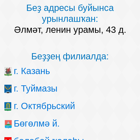
Беҙ адресы буйынса
урынлашҡан:
Әлмәт, ленин урамы, 43 д.
Беҙҙең филиалда:
г. Казань
г. Туймазы
г. Октябрьский
Бөгөлмә й.