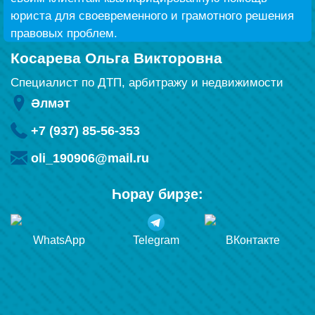
юриста для своевременного и грамотного решения
правовых проблем.
Косарева Ольга Викторовна
Специалист по ДТП, арбитражу и недвижимости
Әлмәт
+7 (937) 85-56-353
oli_190906@mail.ru
Һорау бирҙе:
WhatsApp
Telegram
ВКонтакте