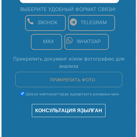
ВЫБЕРИТЕ УДОБНЫЙ ФОРМАТ СВЯЗИ:
ЗВОНОК
TELEGRAM
MAX
WHATSAP
Прикрепить документ и/или фотографию для
анализа
Шәхси мәғлүмәттәрҙе эшкәртеүгә ризамын мин