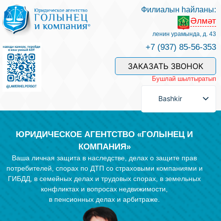
Филиалын һайланы:
Әлмәт
Беҙҙең белгестәр һәм хеҙмәттәр
ленин урамында, д. 43
+7 (937) 85-56-353
Хеҙмәт хаҡын түләү
ЗАКАЗАТЬ ЗВОНОК
Бушлай шылтыратып
Һорау биреү
Bashkir
Бәйләнеш
ЮРИДИЧЕСКОЕ АГЕНТСТВО «ГОЛЫНЕЦ И
КОМПАНИЯ»
Ваша личная защита в наследстве, делах о защите прав
Баһалама
потребителей, спорах по ДТП со страховыми компаниями и
ГИБДД, в семейных делах и трудовых спорах, в земельных
конфликтах и вопросах недвижимости,
Файҙалы мәҡәләләр
в пенсионных делах и арбитраже.