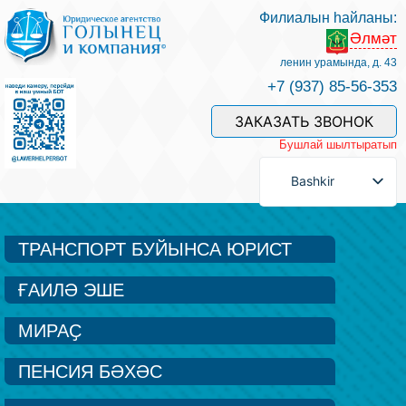
Филиалын һайланы:
Әлмәт
Беҙҙең белгестәр һәм хеҙмәттәр
ленин урамында, д. 43
+7 (937) 85-56-353
Хеҙмәт хаҡын түләү
ЗАКАЗАТЬ ЗВОНОК
Бушлай шылтыратып
Һорау биреү
Bashkir
Бәйләнеш
ТРАНСПОРТ БУЙЫНСА ЮРИСТ
ҒАИЛӘ ЭШЕ
Баһалама
МИРАҪ
Файҙалы мәҡәләләр
ПЕНСИЯ БӘХӘС