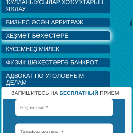
ҠУЛЛАНЫУСЫЛАР ХОҠУҠТАРЫН
Беҙҙең еңеү
ЯҠЛАУ
БИЗНЕС ӨСӨН АРБИТРАЖ
Видео тураһында беҙ
ХЕҘМӘТ БӘХӘСТӘРЕ
КҮСЕМҺЕҘ МИЛЕК
ФИЗИК ШӘХЕСТӘРГӘ БАНКРОТ
АДВОКАТ ПО УГОЛОВНЫМ
ДЕЛАМ
ЗАПИШИТЕСЬ НА
БЕСПЛАТНЫЙ
ПРИЕМ