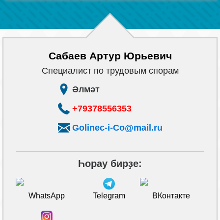
Сабаев Артур Юрьевич
Cпециалист по трудовым спорам
Әлмәт
+79378556353
Golinec-i-Co@mail.ru
Һорау бирҙе:
WhatsApp
Telegram
ВКонтакте