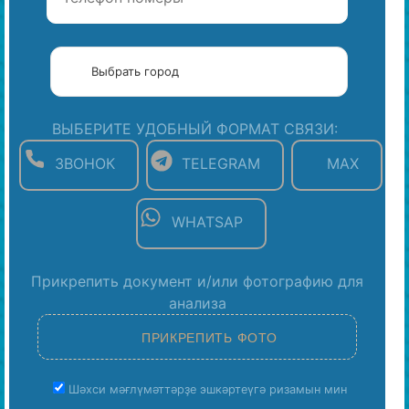
ВЫБЕРИТЕ УДОБНЫЙ ФОРМАТ СВЯЗИ:
ЗВОНОК
TELEGRAM
MAX
WHATSAP
Прикрепить документ и/или фотографию для
анализа
Шәхси мәғлүмәттәрҙе эшкәртеүгә ризамын мин