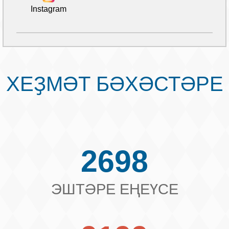
Instagram
ХЕҘМӘТ БӘХӘСТӘРЕ
2698
ЭШТӘРЕ ЕҢЕҮСЕ