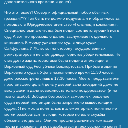
дополнительного времени и денег).
Что это такое?! Сговор и официальный побор обычных
граждан??? Так быть не должно подумала я и обратилась за
помощью в Юридическое агентство «Голынец и компания».
Специалистами агентства был подан соответствующий иск в
суд. А вот что произошло далее, заслуживает отдельного
внимания. К моему удивлению суд, в лице судьи
Сайфуллина И.Ф., встал на сторону государственных
регистраторов и не счёл доводы юристов убедительными. Не
став долго ждать, юристами была подана апелляция в
Верховный суд Республики Башкортостан. Прибыв в здание
Верховного суда г. Уфа в назначенное время 11.30 часов,
дело рассмотрели лишь в 17.30 часов. Моего представителя,
простоявшего целый день у дверей зала заседаний даже не
выслушали и дали возможность только поздороваться (и на
том спасибо). Вобщем без особых заморочек, решение
судьи первой инстанции было закреплено вышестоящим
судом. Я не могла понять, как в элементарных понятиях не
могли разобраться те люди, которые по воле службы
обязаны это делать. Они же прошли различные комиссии,
тесты и экзамены, а вот разобраться в трех соснах не могут!!!