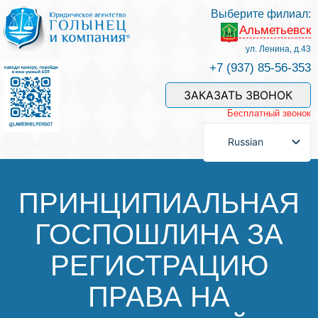
Выберите филиал:
Альметьевск
Услуги и наши специалисты
ул. Ленина, д.43
+7 (937) 85-56-353
Оплата услуг
ЗАКАЗАТЬ ЗВОНОК
Бесплатный звонок
Задать вопрос
Russian
Контакты
ПРИНЦИПИАЛЬНАЯ
ГОСПОШЛИНА ЗА
Отзывы
РЕГИСТРАЦИЮ
Полезные статьи
ПРАВА НА