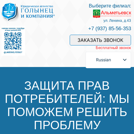
Выберите филиал:
Альметьевск
Услуги и наши специалисты
ул. Ленина, д.43
+7 (937) 85-56-353
Оплата услуг
ЗАКАЗАТЬ ЗВОНОК
Бесплатный звонок
Задать вопрос
Russian
Контакты
ЗАЩИТА ПРАВ
ПОТРЕБИТЕЛЕЙ: МЫ
Отзывы
ПОМОЖЕМ РЕШИТЬ
Полезные статьи
ПРОБЛЕМУ