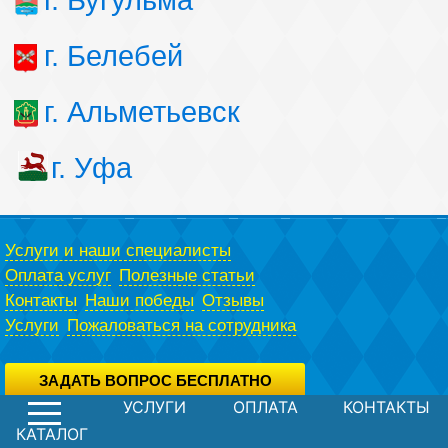
г. Бугульма
г. Белебей
г. Альметьевск
г. Уфа
Услуги и наши специалисты
Оплата услуг
Полезные статьи
Контакты
Наши победы
Отзывы
Услуги
Пожаловаться на сотрудника
ЗАДАТЬ ВОПРОС БЕСПЛАТНО
УСЛУГИ
ОПЛАТА
КОНТАКТЫ
Вы можете задать вопрос юристу абсолютно бесплатно,
воспользовавшись специальной формой.
Политика конфиденциальности