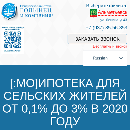
Выберите филиал:
Альметьевск
Услуги и наши специалисты
ул. Ленина, д.43
+7 (937) 85-56-353
Оплата услуг
ЗАКАЗАТЬ ЗВОНОК
Бесплатный звонок
Задать вопрос
Russian
Контакты
[:MO]ИПОТЕКА ДЛЯ
СЕЛЬСКИХ ЖИТЕЛЕЙ
Отзывы
ОТ 0,1% ДО 3% В 2020
Полезные статьи
ГОДУ