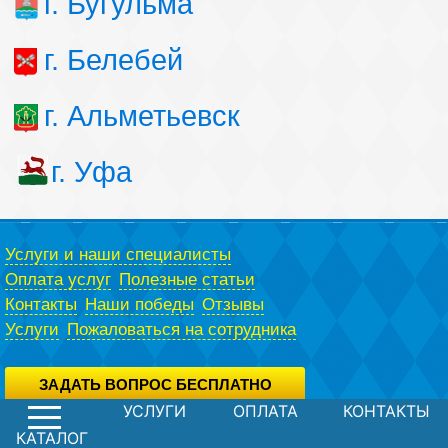
г. Бугульма
г. Белебей
г. Альметьевск
г. Уфа
Услуги и наши специалисты
Оплата услуг
Полезные статьи
Контакты
Наши победы
Отзывы
Услуги
Пожаловаться на сотрудника
ЗАДАТЬ ВОПРОС БЕСПЛАТНО
УСЛУГИ
ОПЛАТА
КОНТАКТЫ
Вы можете задать вопрос юристу абсолютно бесплатно,
воспользовавшись специальной формой.
Политика конфиденциальности