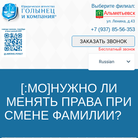
Выберите филиал:
Альметьевск
Услуги и наши специалисты
ул. Ленина, д.43
+7 (937) 85-56-353
Оплата услуг
ЗАКАЗАТЬ ЗВОНОК
Бесплатный звонок
Задать вопрос
Russian
Контакты
[:MO]НУЖНО ЛИ
МЕНЯТЬ ПРАВА ПРИ
Отзывы
СМЕНЕ ФАМИЛИИ? ⠀
Полезные статьи