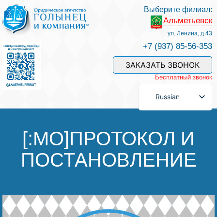
Выберите филиал:
Альметьевск
Услуги и наши специалисты
ул. Ленина, д.43
+7 (937) 85-56-353
Оплата услуг
ЗАКАЗАТЬ ЗВОНОК
Бесплатный звонок
Задать вопрос
Russian
Контакты
[:MO]ПРОТОКОЛ И
ПОСТАНОВЛЕНИЕ
Отзывы
Полезные статьи