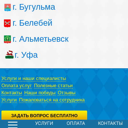
г. Бугульма
г. Белебей
г. Альметьевск
г. Уфа
Услуги и наши специалисты
Оплата услуг
Полезные статьи
Контакты
Наши победы
Отзывы
Услуги
Пожаловаться на сотрудника
ЗАДАТЬ ВОПРОС БЕСПЛАТНО
УСЛУГИ
ОПЛАТА
КОНТАКТЫ
Вы можете задать вопрос юристу абсолютно бесплатно,
воспользовавшись специальной формой.