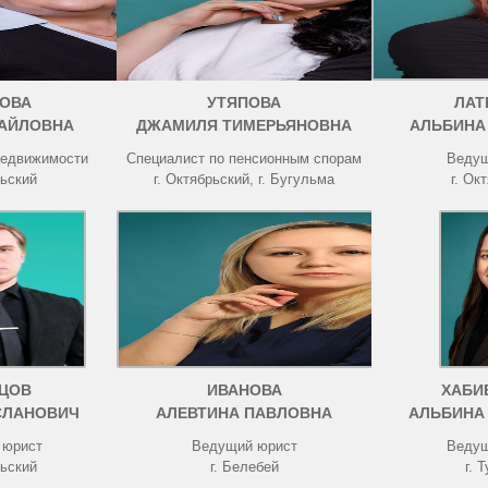
ОВА
УТЯПОВА
ЛАТ
АЙЛОВНА
ДЖАМИЛЯ ТИМЕРЬЯНОВНА
АЛЬБИНА
недвижимости
Специалист по пенсионным спорам
Ведущ
рьский
г. Октябрьский, г. Бугульма
г. Ок
ЦОВ
ИВАНОВА
ХАБИ
СЛАНОВИЧ
АЛЕВТИНА ПАВЛОВНА
АЛЬБИНА
 юрист
Ведущий юрист
Ведущ
рьский
г. Белебей
г. 