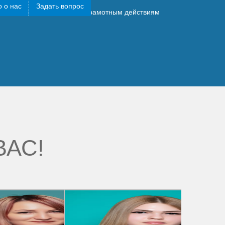
 о нас
Задать вопрос
у до торгов, но благодаря грамотным действиям
ВАС!