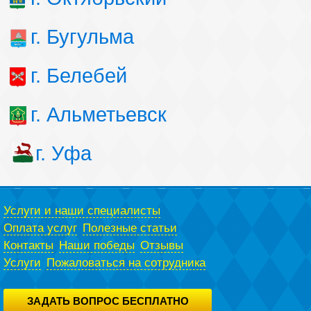
г. Бугульма
г. Белебей
г. Альметьевск
г. Уфа
Услуги и наши специалисты
Оплата услуг
Полезные статьи
Контакты
Наши победы
Отзывы
Услуги
Пожаловаться на сотрудника
ЗАДАТЬ ВОПРОС БЕСПЛАТНО