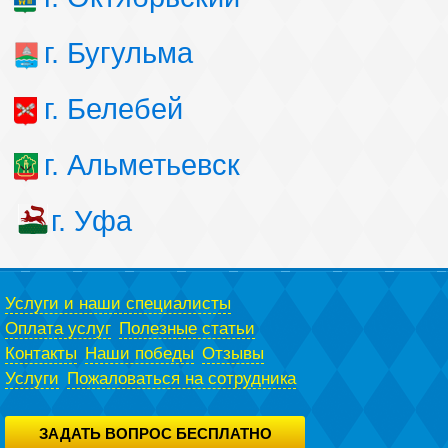
г. Бугульма
г. Белебей
г. Альметьевск
г. Уфа
Услуги и наши специалисты
Оплата услуг
Полезные статьи
Контакты
Наши победы
Отзывы
Услуги
Пожаловаться на сотрудника
ЗАДАТЬ ВОПРОС БЕСПЛАТНО