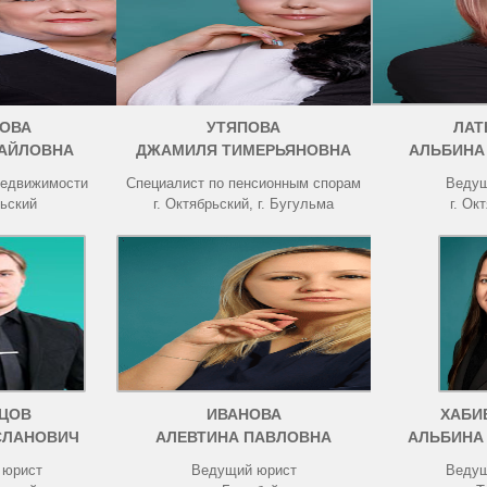
ОВА
УТЯПОВА
ЛАТ
АЙЛОВНА
ДЖАМИЛЯ ТИМЕРЬЯНОВНА
АЛЬБИНА
недвижимости
Специалист по пенсионным спорам
Ведущ
рьский
г. Октябрьский, г. Бугульма
г. Ок
ЦОВ
ИВАНОВА
ХАБИ
СЛАНОВИЧ
АЛЕВТИНА ПАВЛОВНА
АЛЬБИНА
 юрист
Ведущий юрист
Ведущ