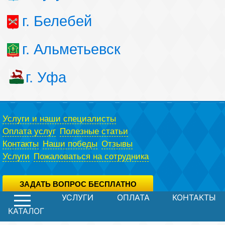
г. Белебей
г. Альметьевск
г. Уфа
Услуги и наши специалисты
Оплата услуг
Полезные статьи
Контакты
Наши победы
Отзывы
Услуги
Пожаловаться на сотрудника
ЗАДАТЬ ВОПРОС БЕСПЛАТНО
УСЛУГИ
ОПЛАТА
КОНТАКТЫ
Вы можете задать вопрос юристу абсолютно бесплатно,
воспользовавшись специальной формой.
Политика конфиденциальности