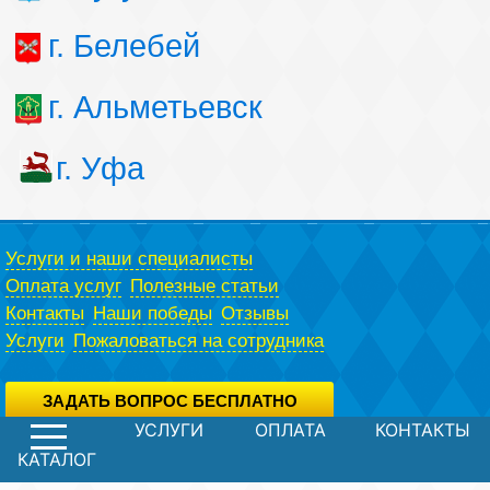
г. Белебей
г. Альметьевск
г. Уфа
Услуги и наши специалисты
Оплата услуг
Полезные статьи
Контакты
Наши победы
Отзывы
Услуги
Пожаловаться на сотрудника
ЗАДАТЬ ВОПРОС БЕСПЛАТНО
УСЛУГИ
ОПЛАТА
КОНТАКТЫ
Вы можете задать вопрос юристу абсолютно бесплатно,
воспользовавшись специальной формой.
Политика конфиденциальности