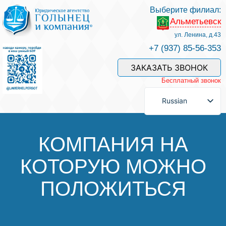
Выберите филиал:
Альметьевск
Услуги и наши специалисты
ул. Ленина, д.43
+7 (937) 85-56-353
Оплата услуг
ЗАКАЗАТЬ ЗВОНОК
Бесплатный звонок
Задать вопрос
Russian
Контакты
КОМПАНИЯ НА
КОТОРУЮ МОЖНО
Отзывы
ПОЛОЖИТЬСЯ
Полезные статьи