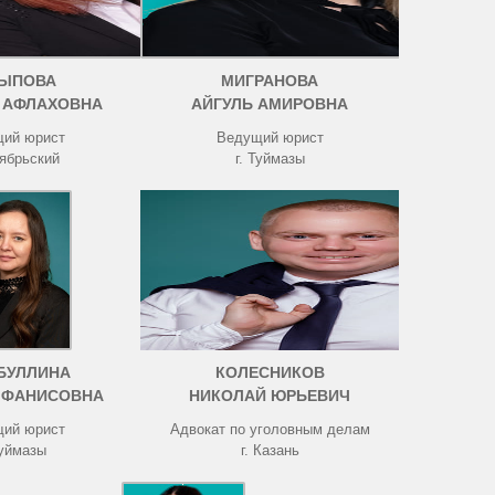
ЫПОВА
МИГРАНОВА
 АФЛАХОВНА
АЙГУЛЬ АМИРОВНА
ий юрист
Ведущий юрист
тябрьский
г. Туймазы
БУЛЛИНА
КОЛЕСНИКОВ
 ФАНИСОВНА
НИКОЛАЙ ЮРЬЕВИЧ
ий юрист
Адвокат по уголовным делам
Туймазы
г. Казань