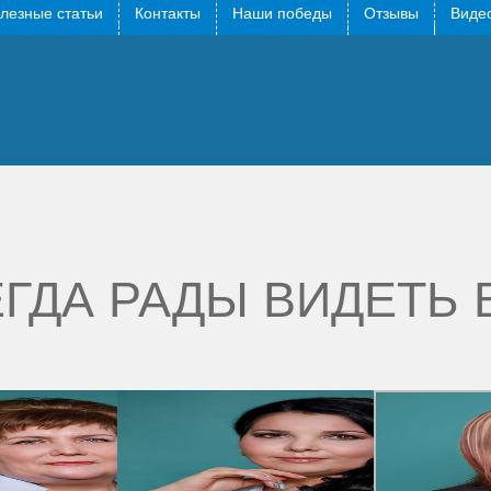
лезные статьи
Контакты
Наши победы
Отзывы
Видео
о к Фариде Фаритовне. Безумно благодарна за оказанную мне пом
ГДА РАДЫ ВИДЕТЬ 