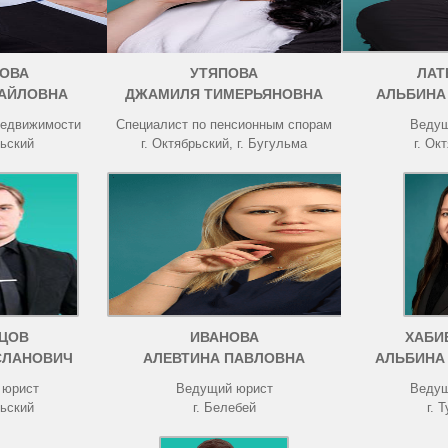
ОВА
УТЯПОВА
ЛАТ
АЙЛОВНА
ДЖАМИЛЯ ТИМЕРЬЯНОВНА
АЛЬБИНА
недвижимости
Специалист по пенсионным спорам
Ведущ
рьский
г. Октябрьский, г. Бугульма
г. Ок
ЦОВ
ИВАНОВА
ХАБИ
СЛАНОВИЧ
АЛЕВТИНА ПАВЛОВНА
АЛЬБИНА
 юрист
Ведущий юрист
Ведущ
рьский
г. Белебей
г. 