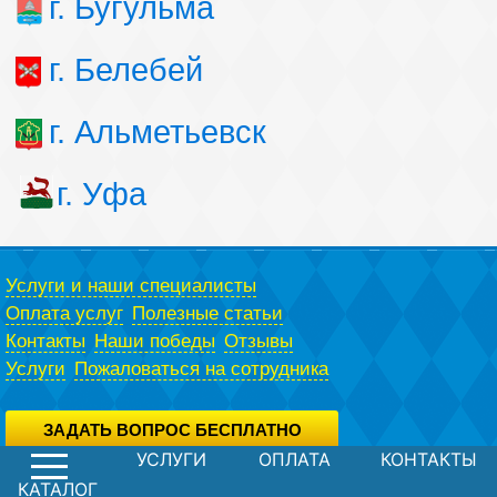
г. Бугульма
г. Белебей
г. Альметьевск
г. Уфа
Услуги и наши специалисты
Оплата услуг
Полезные статьи
Контакты
Наши победы
Отзывы
Услуги
Пожаловаться на сотрудника
ЗАДАТЬ ВОПРОС БЕСПЛАТНО
УСЛУГИ
ОПЛАТА
КОНТАКТЫ
Вы можете задать вопрос юристу абсолютно бесплатно,
воспользовавшись специальной формой.
Политика конфиденциальности