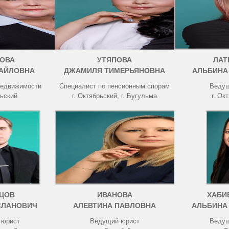
ОВА
УТЯПОВА
ЛАТ
АЙЛОВНА
ДЖАМИЛЯ ТИМЕРЬЯНОВНА
АЛЬБИНА
недвижимости
Специалист по пенсионным спорам
Ведущ
рьский
г. Октябрьский, г. Бугульма
г. Ок
ЦОВ
ИВАНОВА
ХАБИ
СЛАНОВИЧ
АЛЕВТИНА ПАВЛОВНА
АЛЬБИНА
 юрист
Ведущий юрист
Ведущ