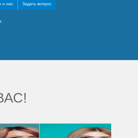
 о нас
Задать вопрос
а.
ВАС!