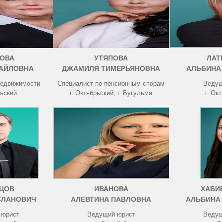
ОВА
УТЯПОВА
ЛАТ
АЙЛОВНА
ДЖАМИЛЯ ТИМЕРЬЯНОВНА
АЛЬБИНА
недвижимости
Специалист по пенсионным спорам
Ведущ
рьский
г. Октябрьский, г. Бугульма
г. Ок
ЦОВ
ИВАНОВА
ХАБИ
СЛАНОВИЧ
АЛЕВТИНА ПАВЛОВНА
АЛЬБИНА
 юрист
Ведущий юрист
Ведущ