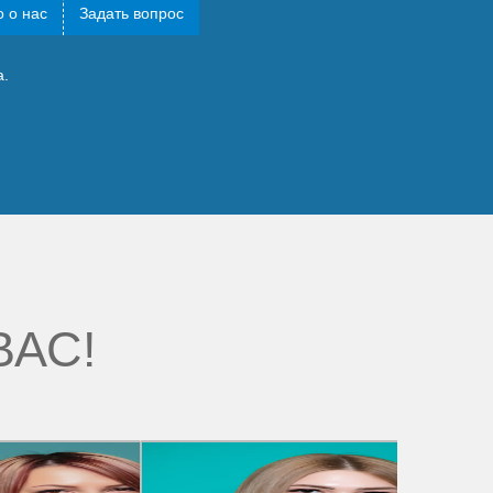
 о нас
Задать вопрос
а.
ВАС!