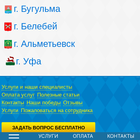
г. Бугульма
г. Белебей
г. Альметьевск
г. Уфа
Услуги и наши специалисты
Оплата услуг
Полезные статьи
Контакты
Наши победы
Отзывы
Услуги
Пожаловаться на сотрудника
ЗАДАТЬ ВОПРОС БЕСПЛАТНО
УСЛУГИ
ОПЛАТА
КОНТАКТЫ
Вы можете задать вопрос юристу абсолютно бесплатно,