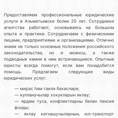
Предоставляем профессиональные юридические
услуги в Альметьевске более 20 лет. Сотрудники
агентства работают, основываясь на большом
опыте и практике. Сотрудничаем с физическими
лицами, предприятиями и организациями. Отлично
знаем не только основные положения российского
законодательства, но и нюансы, а также
подводные камни в нем встречающиеся. Опытные
юристы всегда помогут, если вам понадобится
помощь. Предлагаем следующие виды
юридических услуг:
— мирас һәм гаилә бәхәсләре;
— кулланучылар хокукларын яклау;
— ярдәм туса, конфликтларны белән пенсия
фонды;
— яклау катнашучыларның юл-транспорт