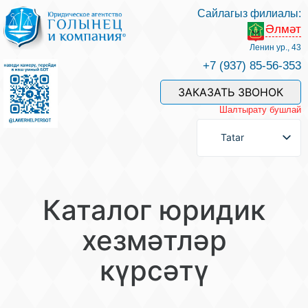
Сайлагыз филиалы:
Әлмәт
Хезмәтләре һәм безнең белгечләр
Ленин ур., 43
+7 (937) 85-56-353
Хезмәт өчен түләү
ЗАКАЗАТЬ ЗВОНОК
Шалтырату бушлай
Сорау бирергә
Tatar
Элемтәләр
Каталог юридик
Фикерләр
хезмәтләр
күрсәтү
Файдалы мәкаләләр