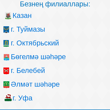
Безнең филиаллары:
Казан
г. Туймазы
г. Октябрьский
Бөгелмә шәһәре
г. Белебей
Әлмәт шәһәре
г. Уфа