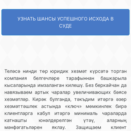
УЗНАТЬ ШАНСЫ УСПЕШНОГО ИСХОДА В
СУДЕ
Теләсә нинди төр юридик хезмәт күрсәтә торган
компания белгечләре тарафыннан башкарыла
кысаларында имзаланган килешү. Без беркайчан да
навязываем артык чаралар увеличивающих бәясе
хезмәтләр. Кирәк булганда, тәкъдим итәргә әзер
хезмәттәшлек астында «ключ» мөмкинлек бирә
клиентларга кабул итәргә минималь чараларда
катнашты юнәлдерелгән үтәү, аларның
мәнфәгатьләрен яклау. Защищаем клиент