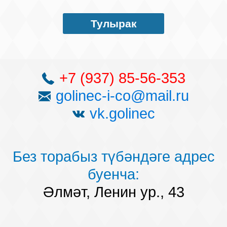
һәм предложим оптималь вариант, ул сезне
хезмәтләр Әлмәттә инде 20 ел. Без оттык 13
устроит. Без защищаем мәнфәгатьләрен клиентлар
меңнән артык суд эшләр һәм булышкан огромному
Тулырак
һәрвакыт нәтиҗәгә ирешәбез, тулысынча
саны халкы, Татарстан һәм Башкортстан.
устраивающего обратившегося.
+7 (937) 85-56-353
golinec-i-co@mail.ru
vk.golinec
Без торабыз түбәндәге адрес
буенча:
Әлмәт, Ленин ур., 43