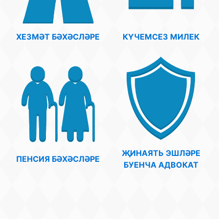
ХЕЗМӘТ БӘХӘСЛӘРЕ
КҮЧЕМСЕЗ МИЛЕК
ҖИНАЯТЬ ЭШЛӘРЕ
ПЕНСИЯ БӘХӘСЛӘРЕ
БУЕНЧА АДВОКАТ