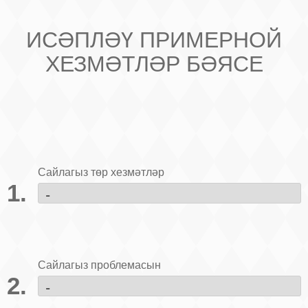
ИСӘПЛӘҮ ПРИМЕРНОЙ
ХЕЗМӘТЛӘР БӘЯСЕ
Сайлагыз төр хезмәтләр
Сайлагыз проблемасын