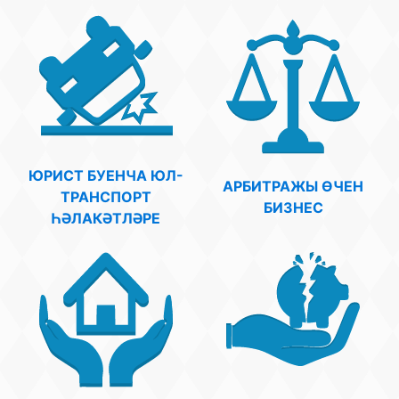
Безнең җиңү
Видео турында безне
ЮРИСТ БУЕНЧА ЮЛ-
АРБИТРАЖЫ ӨЧЕН
ТРАНСПОРТ
БИЗНЕС
ҺӘЛАКӘТЛӘРЕ