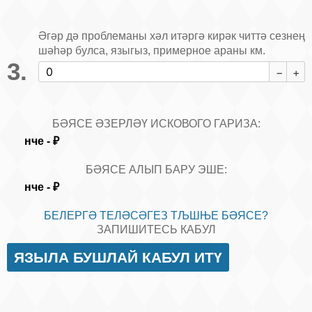
Әгәр дә проблеманы хәл итәргә кирәк читтә сезнең
шәһәр булса, языгыз, примерное араны км.
БӘЯСЕ ӘЗЕРЛӘҮ ИСКОВОГО ГАРИЗА:
нче
-
₽
БӘЯСЕ АЛЫП БАРУ ЭШЕ:
нче
-
₽
БЕЛЕРГӘ ТЕЛӘСӘГЕЗ ТЉШЊЕ БӘЯСЕ?
ЗАПИШИТЕСЬ КАБУЛ
ЯЗЫЛА БУШЛАЙ КАБУЛ ИТҮ