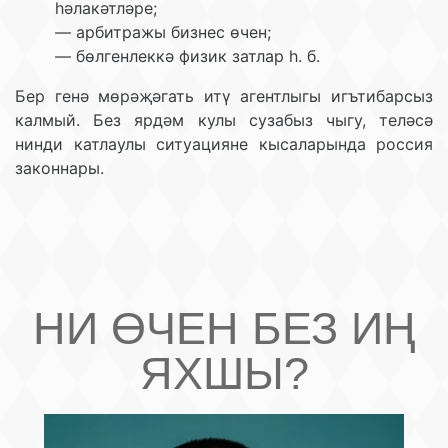
һәлакәтләре;
— арбитражы бизнес өчен;
— бөлгенлеккә физик затлар һ. б.
Бер генә мөрәҗәгать итү агентлыгы игътибарсыз
калмый. Без ярдәм кулы сузабыз чыгу, теләсә
нинди катлаулы ситуацияне кысаларында россия
законнары.
НИ ӨЧЕН БЕЗ ИҢ
ЯХШЫ?