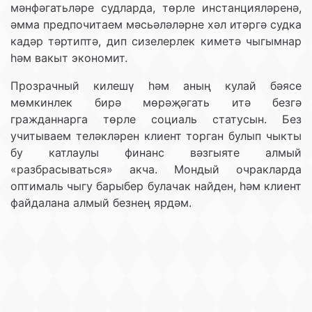
мәнфәгатьләре судларда, төрле инстанцияләренә,
әмма предпочитаем мәсьәләләрне хәл итәргә судка
кадәр тәртиптә, дип сизелерлек киметә чыгымнар
һәм вакыт экономит.
Прозрачный килешү һәм аның кулай бәясе
мөмкинлек бирә мөрәҗәгать итә безгә
гражданнарга төрле социаль статусын. Без
учитываем теләкләрен клиент торган булып чыкты
бу катлаулы финанс вәзгыяте алмый
«разбрасываться» акча. Мондый очракларда
оптималь чыгу барыбер булачак найден, һәм клиент
файдалана алмый безнең ярдәм.