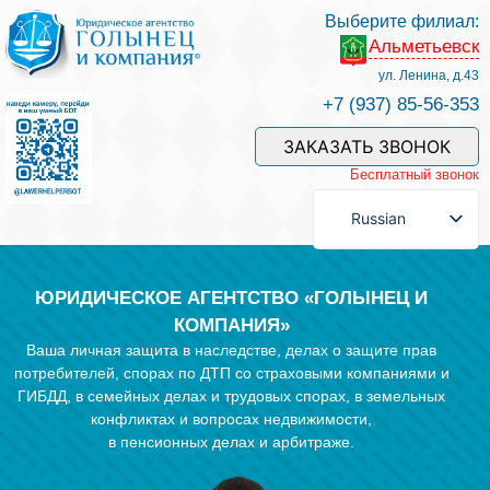
Выберите филиал:
Альметьевск
Услуги и наши специалисты
ул. Ленина, д.43
+7 (937) 85-56-353
Оплата услуг
ЗАКАЗАТЬ ЗВОНОК
Бесплатный звонок
Задать вопрос
Russian
Контакты
ЮРИДИЧЕСКОЕ АГЕНТСТВО «ГОЛЫНЕЦ И
КОМПАНИЯ»
Ваша личная защита в наследстве, делах о защите прав
Отзывы
потребителей, спорах по ДТП со страховыми компаниями и
ГИБДД, в семейных делах и трудовых спорах, в земельных
конфликтах и вопросах недвижимости,
Полезные статьи
в пенсионных делах и арбитраже.