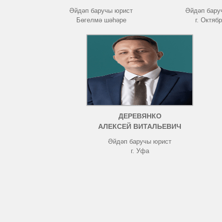
Әйдәп баручы юрист
Әйдәп бару
Бөгелмә шәһәре
г. Октяб
ДЕРЕВЯНКО
АЛЕКСЕЙ ВИТАЛЬЕВИЧ
Әйдәп баручы юрист
г. Уфа