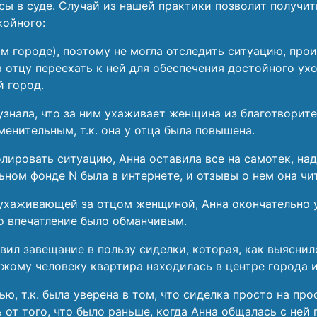
сы в суде. Случай из нашей практики позволит получит
койного:
гом городе), поэтому не могла отследить ситуацию, пр
 отцу переехать к ней для обеспечения достойного ух
й город.
узнала, что за ним ухаживает женщина из благотворител
менительным, т.к. она у отца была повышена.
ировать ситуацию, Анна оставила все на самотек, над
ьном фонде N была в интернете, и отзывы о нем она ч
ухаживающей за отцом женщиной, Анна окончательно ус
о впечатление было обманчивым.
вил завещание в пользу сиделки, которая, как выяснил
жому человеку квартира находилась в центре города 
ю, т.к. была уверена в том, что сиделка просто на пр
от того, что было раньше, когда Анна общалась с ней 