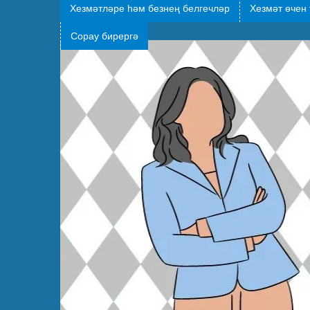
Хезмәтләре һәм безнең белгечләр
Хезмәт өчен 
Сорау бирергә