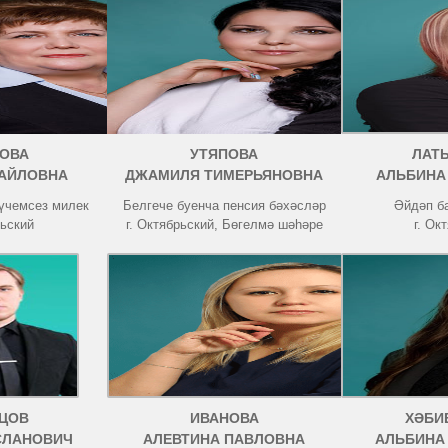
ОВА
УТЯПОВА
ЛАТ
АЙЛОВНА
ДЖАМИЛЯ ТИМЕРЬЯНОВНА
АЛЬБИНА
күчемсез милек
Белгече буенча пенсия бәхәсләр
Әйдәп б
рьский
г. Октябрьский, Бөгелмә шәһәре
г. Ок
ЦОВ
ИВАНОВА
ХӘБИ
СЛАНОВИЧ
АЛЕВТИНА ПАВЛОВНА
АЛЬБИНА