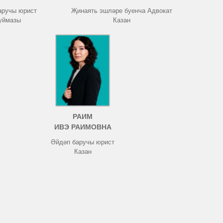
аручы юрист
Җинаять эшләре буенча Адвокат
Туймазы
Казан
РАИМ
ИВЭ РАИМОВНА
Әйдәп баручы юрист
Казан