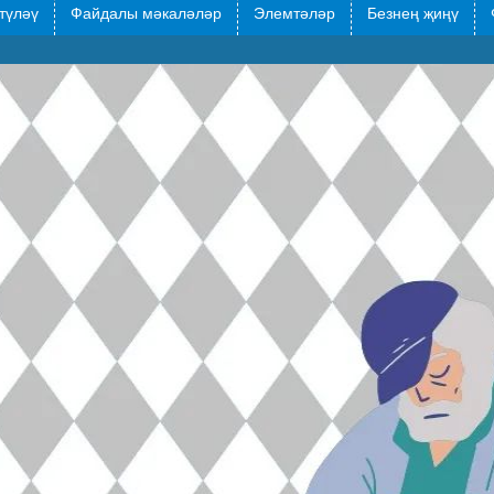
түләү
Файдалы мәкаләләр
Элемтәләр
Безнең җиңү