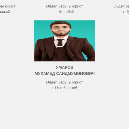
чы юрист
Әйдәп баручы юрист
Әйдәп б
рьский
г. Белебей
г. 
УМАРОВ
МУХАМЕД САИДМУМИНОВИЧ
Әйдәп баручы юрист
г. Октябрьский