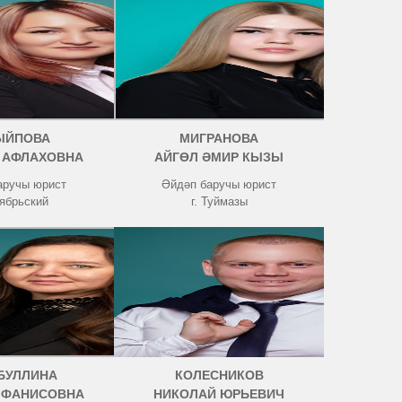
ЫЙПОВА
МИГРАНОВА
 АФЛАХОВНА
АЙГӨЛ ӘМИР КЫЗЫ
аручы юрист
Әйдәп баручы юрист
тябрьский
г. Туймазы
БУЛЛИНА
КОЛЕСНИКОВ
 ФАНИСОВНА
НИКОЛАЙ ЮРЬЕВИЧ