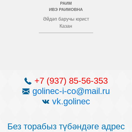
РАИМ
ИВЭ РАИМОВНА
Әйдәп баручы юрист
Казан
+7 (937) 85-56-353
golinec-i-co@mail.ru
vk.golinec
Без торабыз түбәндәге адрес