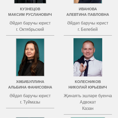
КУЗНЕЦОВ
ИВАНОВА
МАКСИМ РУСЛАНОВИЧ
АЛЕВТИНА ПАВЛОВНА
Әйдәп баручы юрист
Әйдәп баручы юрист
г. Октябрьский
г. Белебей
ХӘБИБУЛЛИНА
КОЛЕСНИКОВ
АЛЬБИНА ФАНИСОВНА
НИКОЛАЙ ЮРЬЕВИЧ
Әйдәп баручы юрист
Җинаять эшләре буенча
г. Туймазы
Адвокат
Казан