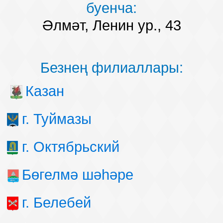
буенча:
Әлмәт, Ленин ур., 43
Безнең филиаллары:
Казан
г. Туймазы
г. Октябрьский
Бөгелмә шәһәре
г. Белебей