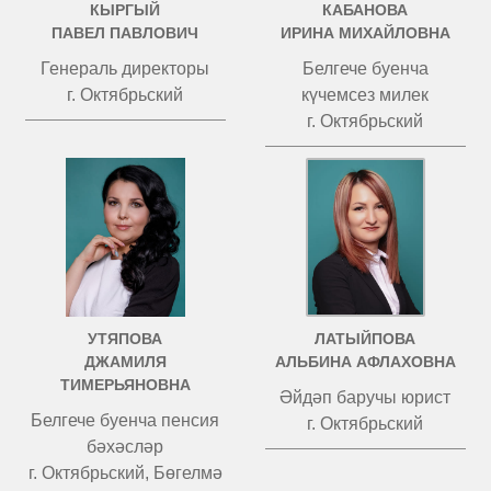
КЫРГЫЙ
КАБАНОВА
ПАВЕЛ ПАВЛОВИЧ
ИРИНА МИХАЙЛОВНА
Генераль директоры
Белгече буенча
г. Октябрьский
күчемсез милек
г. Октябрьский
УТЯПОВА
ЛАТЫЙПОВА
ДЖАМИЛЯ
АЛЬБИНА АФЛАХОВНА
ТИМЕРЬЯНОВНА
Әйдәп баручы юрист
Белгече буенча пенсия
г. Октябрьский
бәхәсләр
г. Октябрьский, Бөгелмә