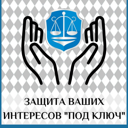
Безнең җиңү
Видео турында безне