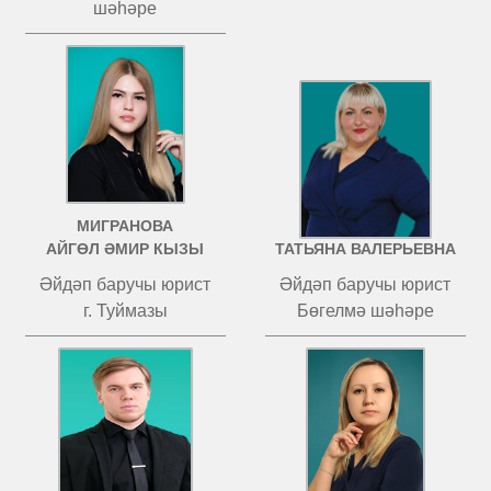
шәһәре
МИГРАНОВА
ЧИСТОВА
АЙГӨЛ ӘМИР КЫЗЫ
ТАТЬЯНА ВАЛЕРЬЕВНА
Әйдәп баручы юрист
Әйдәп баручы юрист
г. Туймазы
Бөгелмә шәһәре