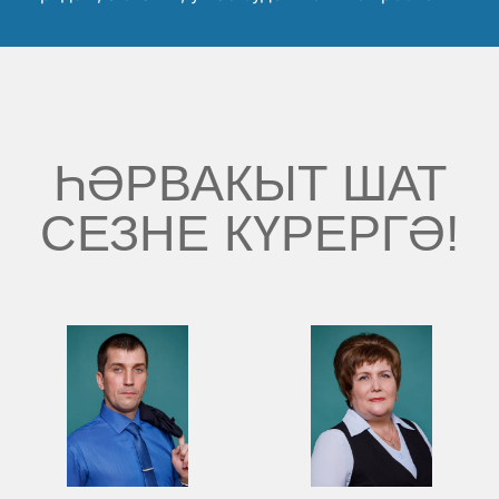
ҺӘРВАКЫТ ШАТ
СЕЗНЕ КҮРЕРГӘ!