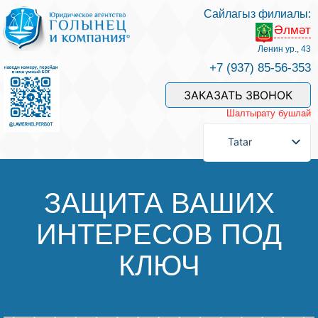
Сайлагыз филиалы:
Әлмәт
Хезмәтләре һәм безнең белгечләр
Ленин ур., 43
+7 (937) 85-56-353
Хезмәт өчен түләү
ЗАКАЗАТЬ ЗВОНОК
Шалтырату бушлай
Сорау бирергә
Tatar
Элемтәләр
ЗАЩИТА ВАШИХ
ИНТЕРЕСОВ ПОД
Фикерләр
КЛЮЧ
Файдалы мәкаләләр