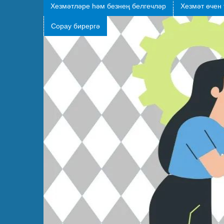
Хезмәтләре һәм безнең белгечләр
Хезмәт өчен 
Сорау бирергә