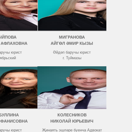
ЫЙПОВА
МИГРАНОВА
 АФЛАХОВНА
АЙГӨЛ ӘМИР КЫЗЫ
аручы юрист
Әйдәп баручы юрист
тябрьский
г. Туймазы
БУЛЛИНА
КОЛЕСНИКОВ
 ФАНИСОВНА
НИКОЛАЙ ЮРЬЕВИЧ
аручы юрист
Җинаять эшләре буенча Адвокат