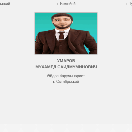
рьский
г. Белебей
г. 
УМАРОВ
МУХАМЕД САИДМУМИНОВИЧ
Әйдәп баручы юрист
г. Октябрьский