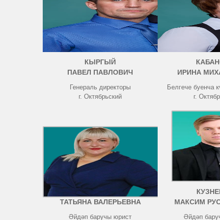
КЫРГЫЙ
КАБАН
ПАВЕЛ ПАВЛОВИЧ
ИРИНА МИХ
Генераль директоры
Белгече буенча 
г. Октябрьский
г. Октяб
ЧИСТОВА
КУЗНЕ
ТАТЬЯНА ВАЛЕРЬЕВНА
МАКСИМ РУ
Әйдәп баручы юрист
Әйдәп бару