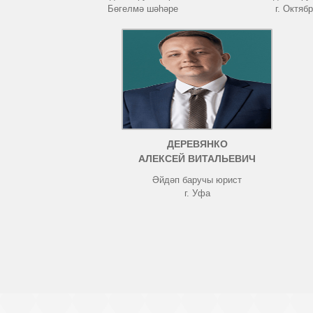
Бөгелмә шәһәре
г. Октяб
ДЕРЕВЯНКО
АЛЕКСЕЙ ВИТАЛЬЕВИЧ
Әйдәп баручы юрист
г. Уфа