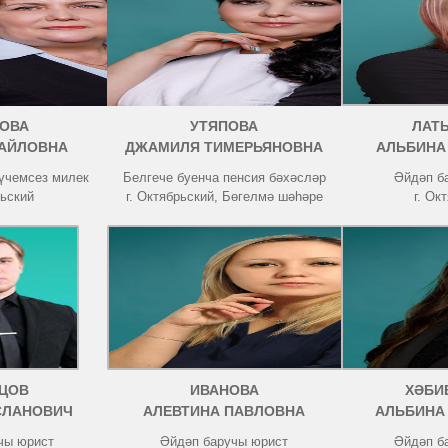
ОВА
УТЯПОВА
ЛАТ
АЙЛОВНА
ДЖАМИЛЯ ТИМЕРЬЯНОВНА
АЛЬБИНА
күчемсез милек
Белгече буенча пенсия бәхәсләр
Әйдәп б
рьский
г. Октябрьский, Бөгелмә шәһәре
г. Ок
ЦОВ
ИВАНОВА
ХӘБИ
СЛАНОВИЧ
АЛЕВТИНА ПАВЛОВНА
АЛЬБИНА
чы юрист
Әйдәп баручы юрист
Әйдәп б