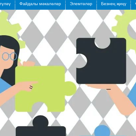
түләү
Файдалы мәкаләләр
Элемтәләр
Безнең җиңү