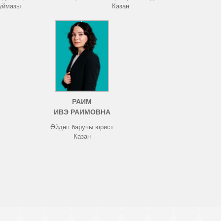
Туймазы
Казан
РАИМ
ИВЭ РАИМОВНА
Әйдәп баручы юрист
Казан