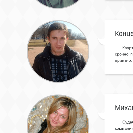
Конце
Квар
срочно п
приятно,
Михай
Суде
компании