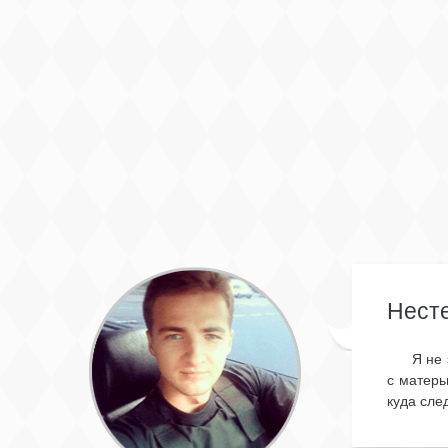
Несте
Я не
с матерь
куда сле